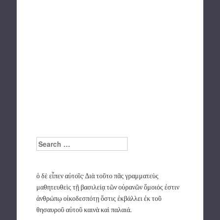
Search
ὁ δὲ εἶπεν αὐτοῖς· Διὰ τοῦτο πᾶς γραμματεὺς
μαθητευθεὶς τῇ βασιλείᾳ τῶν οὐρανῶν ὅμοιός ἐστιν
ἀνθρώπῳ οἰκοδεσπότῃ ὅστις ἐκβάλλει ἐκ τοῦ
θησαυροῦ αὐτοῦ καινὰ καὶ παλαιά.