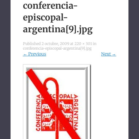
to
conferencia-
content
episcopal-
argentina[9].jpg
Published
2 octubre, 2009
at
220 × 301
in
conferencia-episcopal-argentina[9].jpg
←
Previous
Next
→