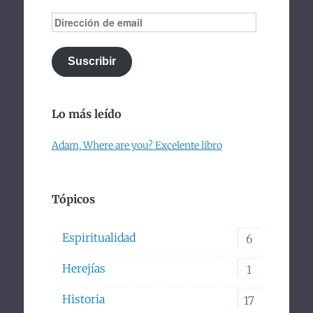
Dirección
de
email
Suscribir
Lo más leído
Adam, Where are you? Excelente libro
Tópicos
Espiritualidad
6
Herejías
1
Historia
17