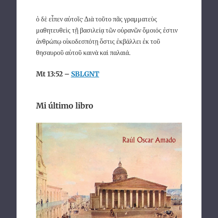
ὁ δὲ εἶπεν αὐτοῖς· Διὰ τοῦτο πᾶς γραμματεὺς
μαθητευθεὶς τῇ βασιλείᾳ τῶν οὐρανῶν ὅμοιός ἐστιν
ἀνθρώπῳ οἰκοδεσπότῃ ὅστις ἐκβάλλει ἐκ τοῦ
θησαυροῦ αὐτοῦ καινὰ καὶ παλαιά.
Mt 13:52 –
SBLGNT
Mi último libro