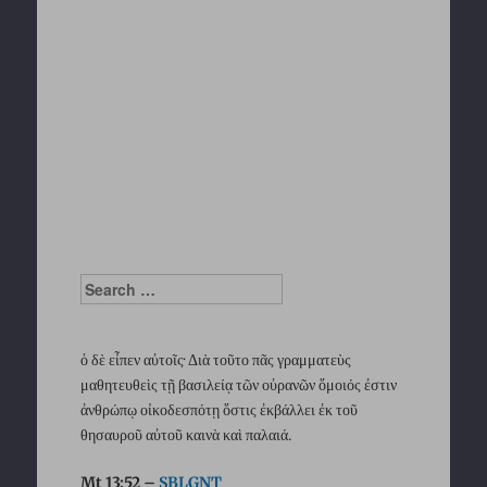
Search
ὁ δὲ εἶπεν αὐτοῖς· Διὰ τοῦτο πᾶς γραμματεὺς
μαθητευθεὶς τῇ βασιλείᾳ τῶν οὐρανῶν ὅμοιός ἐστιν
ἀνθρώπῳ οἰκοδεσπότῃ ὅστις ἐκβάλλει ἐκ τοῦ
θησαυροῦ αὐτοῦ καινὰ καὶ παλαιά.
Mt 13:52 –
SBLGNT