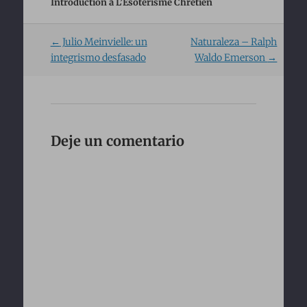
Introduction à L’Ésotérisme Chrétien
Post
←
Julio Meinvielle: un
Naturaleza – Ralph
navigation
integrismo desfasado
Waldo Emerson
→
Deje un comentario