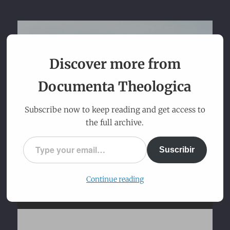
Documenta
Discover more from
Theologica
Documenta Theologica
Traditio, Fides et Ratio inquirenda
Subscribe now to keep reading and get access to
the full archive.
Type your email…
Suscribir
Continue reading
Menu
Skip