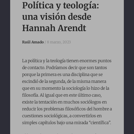
to
Política y teología:
content
una visión desde
Hannah Arendt
Raúl Amado
/
8 marzo, 2023
La política y la teología tienen enormes puntos
de contacto. Podríamos decir que son tantos
porque la primera es una disciplina que se
escindió de la segunda, de la misma manera
que en su momento la sociología lo hizo de la
filosofía. Al igual que en este último caso,
existe la tentación en muchos sociólogos en
reducir los problemas filosóficos del hombre a
cuestiones sociológicas, a convertirlos en
simples capítulos bajo una mirada “científica”.