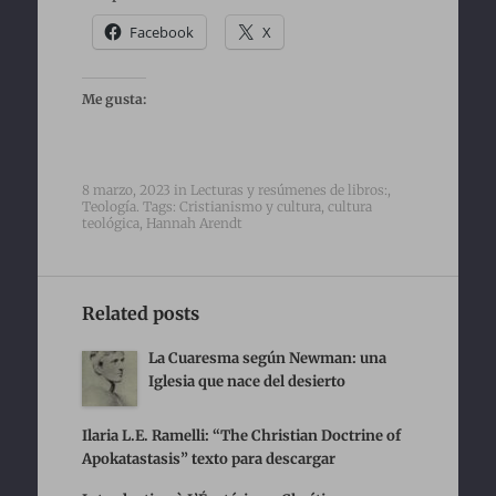
Facebook
X
Me gusta:
8 marzo, 2023
in
Lecturas y resúmenes de libros:
,
Teología
. Tags:
Cristianismo y cultura
,
cultura
teológica
,
Hannah Arendt
Related posts
La Cuaresma según Newman: una
Iglesia que nace del desierto
Ilaria L.E. Ramelli: “The Christian Doctrine of
Apokatastasis” texto para descargar