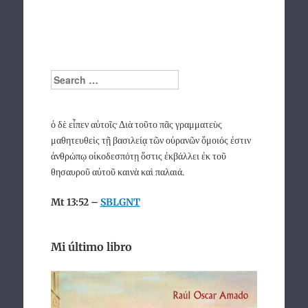
Search
ὁ δὲ εἶπεν αὐτοῖς· Διὰ τοῦτο πᾶς γραμματεὺς
μαθητευθεὶς τῇ βασιλείᾳ τῶν οὐρανῶν ὅμοιός ἐστιν
ἀνθρώπῳ οἰκοδεσπότῃ ὅστις ἐκβάλλει ἐκ τοῦ
θησαυροῦ αὐτοῦ καινὰ καὶ παλαιά.
Mt 13:52 –
SBLGNT
Mi último libro