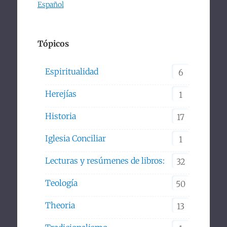
Español
Tópicos
Espiritualidad
6
Herejías
1
Historia
17
Iglesia Conciliar
1
Lecturas y resúmenes de libros:
32
Teología
50
Theoria
13