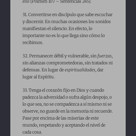
ello
(Poimén 107 – Sentencias 245).
31. Convertirse en discípulo que sabe escuchar
y discernir. En muchas ocasiones los sonidos
manifiestan el silencio. En efecto, lo
importante no es lo que llega sino cómo lo
recibimos.
32. Permanecer débil y vulnerable, sin
fuerzas
,
sin alianzas comprometedoras, sin tratados ni
defensas. En lugar de
espiritualidades
, dar
lugar al Espíritu.
33. Tenga el corazón fijo en Dios y cuando
padezca la adversidad o sufra algún despojo, o
lo que sea, no se compadezca a sí mismo ni se
observe, no guarde en la memoria ni recuerde.
Pase por encima de las miserias de este
mundo, respetando y aceptando el nivel de
cada cosa.