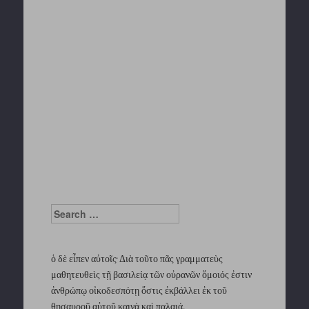
Search
ὁ δὲ εἶπεν αὐτοῖς· Διὰ τοῦτο πᾶς γραμματεὺς
μαθητευθεὶς τῇ βασιλείᾳ τῶν οὐρανῶν ὅμοιός ἐστιν
ἀνθρώπῳ οἰκοδεσπότῃ ὅστις ἐκβάλλει ἐκ τοῦ
θησαυροῦ αὐτοῦ καινὰ καὶ παλαιά.