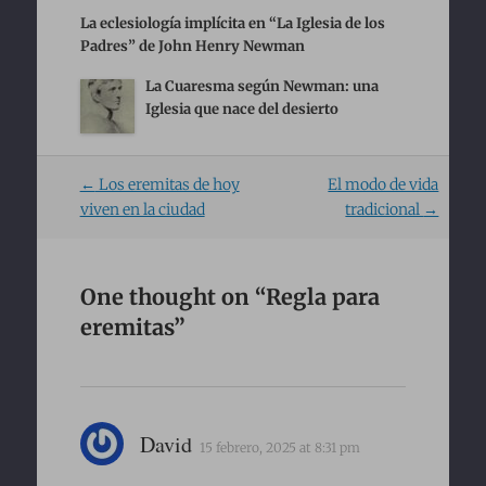
La eclesiología implícita en “La Iglesia de los
Padres” de John Henry Newman
La Cuaresma según Newman: una
Iglesia que nace del desierto
Post
←
Los eremitas de hoy
El modo de vida
navigation
viven en la ciudad
tradicional
→
One thought on “
Regla para
eremitas
”
David
15 febrero, 2025 at 8:31 pm