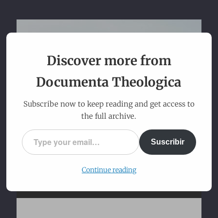
Documenta
Discover more from
Theologica
Documenta Theologica
Traditio, Fides et Ratio inquirenda
Subscribe now to keep reading and get access to
the full archive.
Type your email…
Suscribir
Continue reading
Menu
Skip