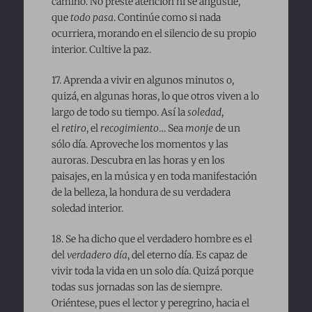
camino. No preste atención ni se angustie,
que
todo pasa
. Continúe como si nada
ocurriera, morando en el silencio de su propio
interior. Cultive la paz.
17. Aprenda a vivir en algunos minutos o,
quizá, en algunas horas, lo que otros viven a lo
largo de todo su tiempo. Así la
soledad
,
el
retiro
, el
recogimiento
… Sea
monje
de un
sólo día. Aproveche los momentos y las
auroras. Descubra en las horas y en los
paisajes, en la música y en toda manifestación
de la belleza, la hondura de su verdadera
soledad interior.
18. Se ha dicho que el verdadero hombre es el
del
verdadero día
, del eterno día. Es capaz de
vivir toda la vida en un solo día. Quizá porque
todas sus jornadas son las de siempre.
Oriéntese, pues el lector y peregrino, hacia el