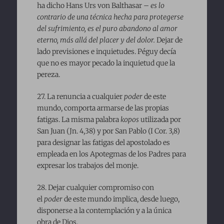
ha dicho Hans Urs von Balthasar –
es lo
contrario de una técnica hecha para protegerse
del sufrimiento, es el puro abandono al amor
eterno, más allá del placer y del dolor.
Dejar de
lado previsiones e inquietudes. Péguy decía
que no es mayor pecado la inquietud que la
pereza.
27. La renuncia a cualquier
poder
de este
mundo, comporta armarse de las propias
fatigas. La misma palabra
kopos
utilizada por
San Juan (Jn. 4,38) y por San Pablo (I Cor. 3,8)
para designar las fatigas del apostolado es
empleada en los Apotegmas de los Padres para
expresar los trabajos del monje.
28. Dejar cualquier compromiso con
el
poder
de este mundo implica, desde luego,
disponerse a la contemplación y a la única
obra de Dios.