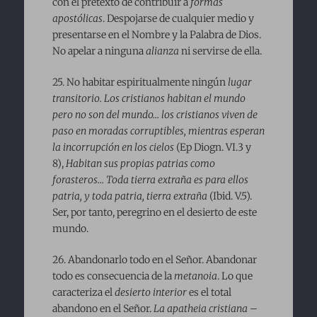
con el pretexto de contribuir a
formas
apostólicas
. Despojarse de cualquier medio y
presentarse en el Nombre y la Palabra de Dios.
No apelar a ninguna
alianza
ni servirse de ella.
25. No habitar espiritualmente ningún
lugar
transitorio. Los cristianos habitan el mundo
pero no son del mundo… los cristianos viven de
paso en moradas corruptibles, mientras esperan
la incorrupción en los cielos
(Ep Diogn. VI.3 y
8),
Habitan sus propias patrias como
forasteros… Toda tierra extraña es para ellos
patria, y toda patria, tierra extraña
(Ibid. V.5).
Ser, por tanto, peregrino en el desierto de este
mundo.
26. Abandonarlo todo en el Señor. Abandonar
todo es consecuencia de la
metanoia
. Lo que
caracteriza el
desierto interior
es el total
abandono en el Señor.
La apatheia cristiana
–