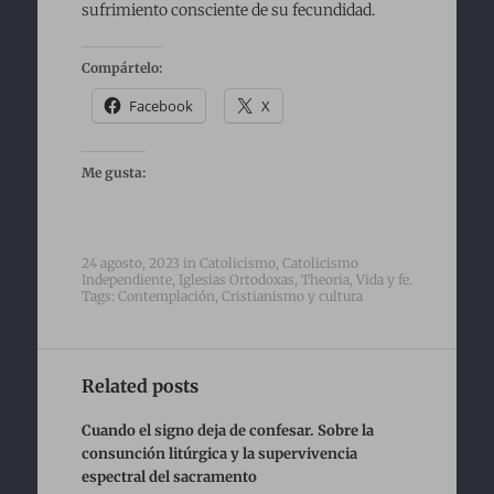
sufrimiento consciente de su fecundidad.
Compártelo:
Facebook
X
Me gusta:
24 agosto, 2023
in
Catolicismo
,
Catolicismo
Independiente
,
Iglesias Ortodoxas
,
Theoria
,
Vida y fe
.
Tags:
Contemplación
,
Cristianismo y cultura
Related posts
Cuando el signo deja de confesar. Sobre la
consunción litúrgica y la supervivencia
espectral del sacramento