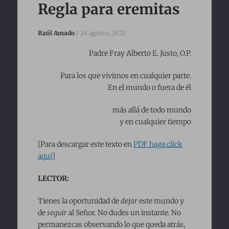
to
Regla para eremitas
content
Raúl Amado
/
24 agosto, 2023
Padre Fray Alberto E. Justo, O.P.
Para los que vivimos en cualquier parte.
En el mundo o fuera de él
más allá de todo mundo
y en cualquier tiempo
[Para descargar este texto en
PDF haga click
aquí
]
LECTOR:
Tienes la oportunidad de
dejar
este mundo y
de
seguir
al Señor. No dudes un instante. No
permanezcas observando lo que queda atrás,